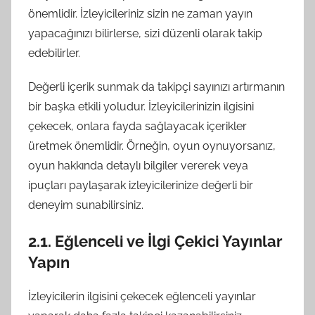
önemlidir. İzleyicileriniz sizin ne zaman yayın
yapacağınızı bilirlerse, sizi düzenli olarak takip
edebilirler.
Değerli içerik sunmak da takipçi sayınızı artırmanın
bir başka etkili yoludur. İzleyicilerinizin ilgisini
çekecek, onlara fayda sağlayacak içerikler
üretmek önemlidir. Örneğin, oyun oynuyorsanız,
oyun hakkında detaylı bilgiler vererek veya
ipuçları paylaşarak izleyicilerinize değerli bir
deneyim sunabilirsiniz.
2.1. Eğlenceli ve İlgi Çekici Yayınlar
Yapın
İzleyicilerin ilgisini çekecek eğlenceli yayınlar