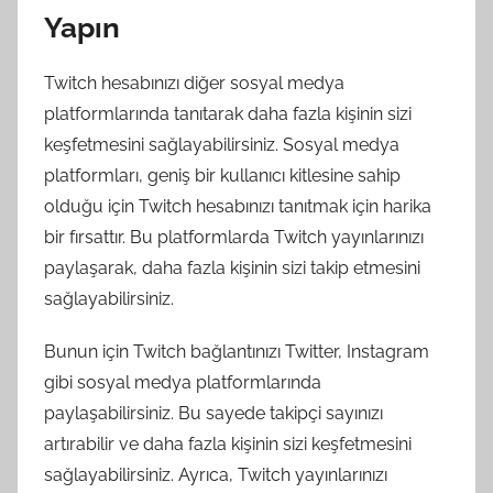
Yapın
Twitch hesabınızı diğer sosyal medya
platformlarında tanıtarak daha fazla kişinin sizi
keşfetmesini sağlayabilirsiniz. Sosyal medya
platformları, geniş bir kullanıcı kitlesine sahip
olduğu için Twitch hesabınızı tanıtmak için harika
bir fırsattır. Bu platformlarda Twitch yayınlarınızı
paylaşarak, daha fazla kişinin sizi takip etmesini
sağlayabilirsiniz.
Bunun için Twitch bağlantınızı Twitter, Instagram
gibi sosyal medya platformlarında
paylaşabilirsiniz. Bu sayede takipçi sayınızı
artırabilir ve daha fazla kişinin sizi keşfetmesini
sağlayabilirsiniz. Ayrıca, Twitch yayınlarınızı