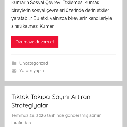
Kumarın Sosyal Çevreyi Etkilemesi Kumar,
bireylerin sosyal çevreleri üzerinde derin etkiler
yaratabilir. Bu etki, yalnızca bireylerin kendileriyle
sınırlı kalmaz. Kumar
Okumaya devam et
Uncategorized
Yorum yapın
Tiktok Takipci Sayini Artiran
Strategiyalar
Temmuz 28, 2026
tarihinde gönderilmiş
admin
tarafından