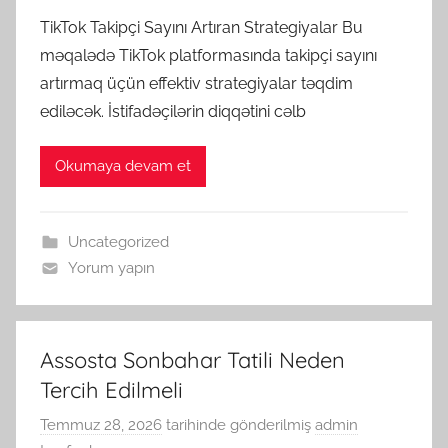
TikTok Takipçi Sayını Artıran Strategiyalar Bu
məqalədə TikTok platformasında takipçi sayını
artırmaq üçün effektiv strategiyalar təqdim
ediləcək. İstifadəçilərin diqqətini cəlb
Okumaya devam et
Uncategorized
Yorum yapın
Assosta Sonbahar Tatili Neden
Tercih Edilmeli
Temmuz 28, 2026
tarihinde gönderilmiş
admin