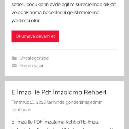
setleri, çocukların evde eğitim süreçlerinde dikkat
ve odaklanma becerilerini geliştirmelerine
yardımcı olur.
Okumaya devam et
Uncategorized
Yorum yapın
E İmza İle Pdf İmzalama Rehberi
Temmuz 16, 2026
tarihinde gönderilmiş
admin
tarafından
E-İmza ile PDF İmzalama Rehberi E-imza,