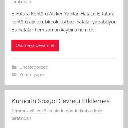
tarafından
E-Fatura Kontörü Alırken Yapılan Hatalar E-fatura
kontörü alırken, birçok kişi bazı hatalar yapabiliyor.
Bu hatalar, hem zaman kaybına hem de
Okumaya devam et
Uncategorized
Yorum yapın
Kumarin Sosyal Cevreyi Etkilemesi
Temmuz 28, 2026
tarihinde gönderilmiş
admin
tarafından