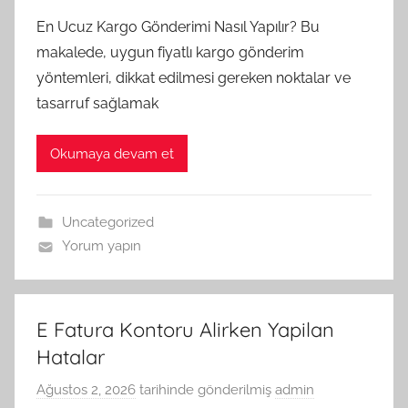
En Ucuz Kargo Gönderimi Nasıl Yapılır? Bu
makalede, uygun fiyatlı kargo gönderim
yöntemleri, dikkat edilmesi gereken noktalar ve
tasarruf sağlamak
Okumaya devam et
Uncategorized
Yorum yapın
E Fatura Kontoru Alirken Yapilan
Hatalar
Ağustos 2, 2026
tarihinde gönderilmiş
admin