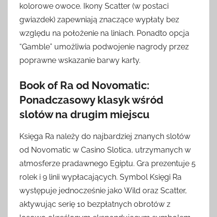
kolorowe owoce. Ikony Scatter (w postaci
gwiazdek) zapewniają znaczące wypłaty bez
względu na położenie na liniach. Ponadto opcja
“Gamble” umożliwia podwojenie nagrody przez
poprawne wskazanie barwy karty.
Book of Ra od Novomatic:
Ponadczasowy klasyk wśród
slotów na drugim miejscu
Księga Ra należy do najbardziej znanych slotów
od Novomatic w Casino Slotica, utrzymanych w
atmosferze pradawnego Egiptu. Gra prezentuje 5
rolek i 9 linii wypłacających. Symbol Księgi Ra
występuje jednocześnie jako Wild oraz Scatter,
aktywując serię 10 bezpłatnych obrotów z