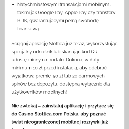
Natychmiastowymi transakcjami mobilnymi,
takimi jak Google Pay, Apple Pay czy transfery
BLIK, gwarantującymi pełną swobodę
finansową.
Ściągnij aplikację Slottica już teraz, wykorzystując
specjalny odnośnik lub skanując kod QR
udostępniony na portalu. Dokonaj wpłaty
minimum 10 zł przed instalacją, aby odebrać
wyjątkową premię: 50 zł lub 20 darmowych
spinów bez depozytu, dostępną wyłącznie dla
użytkowników mobilnych!
Nie zwlekaj – zainstaluj aplikację i przyłącz się
do Casino Slottica.com Polska, aby poznać
świat nieograniczonej mobilnej rozrywki już