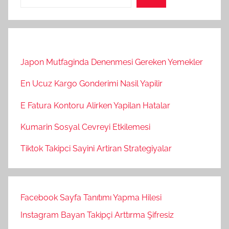
Japon Mutfaginda Denenmesi Gereken Yemekler
En Ucuz Kargo Gonderimi Nasil Yapilir
E Fatura Kontoru Alirken Yapilan Hatalar
Kumarin Sosyal Cevreyi Etkilemesi
Tiktok Takipci Sayini Artiran Strategiyalar
Facebook Sayfa Tanıtımı Yapma Hilesi
Instagram Bayan Takipçi Arttırma Şifresiz