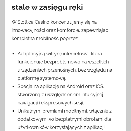
stale w zasięgu ręki
W Slottica Casino koncentrujemy się na
innowacyjności oraz komforcie, zapewniając
kompletną mobilność poprzez:
Adaptacyjną witrynę internetową, która
funkcjonuje bezproblemowo na wszelkich
urządzeniach przenośnych, bez względu na
platformę systemową.
Specjalną aplikację na Android oraz iOS,
stworzoną z uwzględnieniem intuicyjnej
nawigacji i ekspresowych sesji.
Unikalnymi premiami mobilnymi, włącznie z
dodatkowymi 50 bezpłatnymi obrotami dla
użytkowników korzystających z aplikacji.