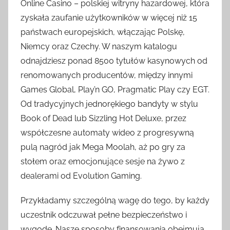
Online Casino – polskiej witryny hazardowej, która
zyskała zaufanie użytkowników w więcej niż 15
państwach europejskich, włączając Polskę,
Niemcy oraz Czechy. W naszym katalogu
odnajdziesz ponad 8500 tytułów kasynowych od
renomowanych producentów, między innymi
Games Global, Play’n GO, Pragmatic Play czy EGT.
Od tradycyjnych jednorękiego bandyty w stylu
Book of Dead lub Sizzling Hot Deluxe, przez
współczesne automaty wideo z progresywną
pulą nagród jak Mega Moolah, aż po gry za
stołem oraz emocjonujące sesje na żywo z
dealerami od Evolution Gaming.
Przykładamy szczególną wagę do tego, by każdy
uczestnik odczuwał pełne bezpieczeństwo i
wygodę. Nasze sposoby finansowania obejmują