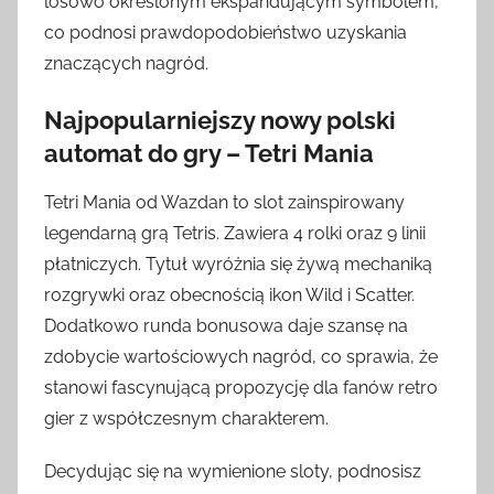
losowo określonym ekspandującym symbolem,
co podnosi prawdopodobieństwo uzyskania
znaczących nagród.
Najpopularniejszy nowy polski
automat do gry – Tetri Mania
Tetri Mania od Wazdan to slot zainspirowany
legendarną grą Tetris. Zawiera 4 rolki oraz 9 linii
płatniczych. Tytuł wyróżnia się żywą mechaniką
rozgrywki oraz obecnością ikon Wild i Scatter.
Dodatkowo runda bonusowa daje szansę na
zdobycie wartościowych nagród, co sprawia, że
stanowi fascynującą propozycję dla fanów retro
gier z współczesnym charakterem.
Decydując się na wymienione sloty, podnosisz