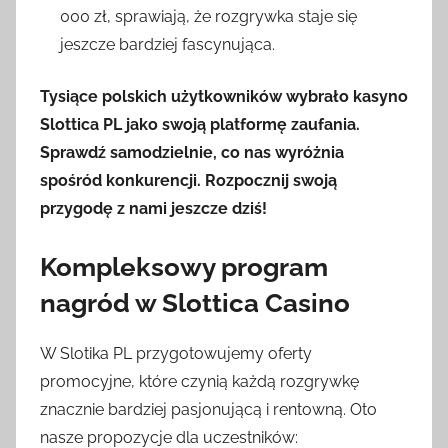
000 zł, sprawiają, że rozgrywka staje się
jeszcze bardziej fascynująca.
Tysiące polskich użytkowników wybrało kasyno
Slottica PL jako swoją platformę zaufania.
Sprawdź samodzielnie, co nas wyróżnia
spośród konkurencji. Rozpocznij swoją
przygodę z nami jeszcze dziś!
Kompleksowy program
nagród w Slottica Casino
W Slotika PL przygotowujemy oferty
promocyjne, które czynią każdą rozgrywkę
znacznie bardziej pasjonującą i rentowną. Oto
nasze propozycje dla uczestników: