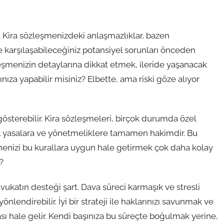
r. Kira sözleşmenizdeki anlaşmazlıklar, bazen
ze karşılaşabileceğiniz potansiyel sorunları önceden
zleşmenizin detaylarına dikkat etmek, ileride yaşanacak
nıza yapabilir misiniz? Elbette, ama riski göze alıyor
 gösterebilir. Kira sözleşmeleri, birçok durumda özel
el yasalara ve yönetmeliklere tamamen hakimdir. Bu
menizi bu kurallara uygun hale getirmek çok daha kolay
?
ukatın desteği şart. Dava süreci karmaşık ve stresli
önlendirebilir. İyi bir strateji ile haklarınızı savunmak ve
ı hale gelir. Kendi başınıza bu süreçte boğulmak yerine,