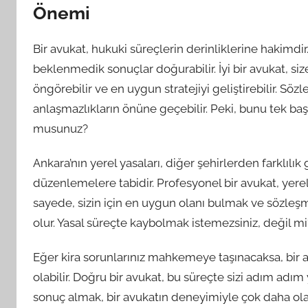
Önemi
Bir avukat, hukuki süreçlerin derinliklerine hakimdi
beklenmedik sonuçlar doğurabilir. İyi bir avukat, si
öngörebilir ve en uygun stratejiyi geliştirebilir. Sö
anlaşmazlıkların önüne geçebilir. Peki, bunu tek başı
musunuz?
Ankara’nın yerel yasaları, diğer şehirlerden farklılık
düzenlemelere tabidir. Profesyonel bir avukat, yer
sayede, sizin için en uygun olanı bulmak ve sözleş
olur. Yasal süreçte kaybolmak istemezsiniz, değil mi
Eğer kira sorunlarınız mahkemeye taşınacaksa, bir av
olabilir. Doğru bir avukat, bu süreçte sizi adım adım y
sonuç almak, bir avukatın deneyimiyle çok daha olas