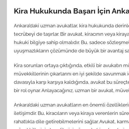
Kira Hukukunda Başarı İçin Ank
Ankara’daki uzman avukatlar, kira hukukunda derinlem
tecrübeyi de taşırlar. Bir avukat, kiracının veya kiray
hukuki bilgiye sahip olmalıdır. Bu, sadece sözleşm
uyuşmazlıkların çözümünde de büyük bir avantaj sa
Kira sorunları ortaya çıktığında, etkili bir avukatın
müvekkillerinin çıkarlarını en iyi şekilde savunmak için
davasıyla karşı karşıya kaldığında, avukat bu süreç
bir rol oynar. Anlayacağınız, uzman bir avukat, müve
Ankara’daki uzman avukatların en önemli özellikleri
iletişimdir. Bu, kiracıların veya kiraya verenlerin sü
rahatlıkla dile getirebilmelerini sağlar. Avukat, karm