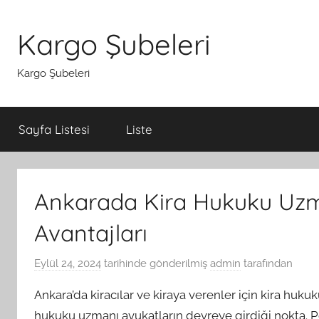
İçeriğe
atla
Kargo Şubeleri
Kargo Şubeleri
Sayfa Listesi
Liste
Ankarada Kira Hukuku Uzm
Avantajları
Eylül 24, 2024
tarihinde gönderilmiş
admin
tarafından
Ankara’da kiracılar ve kiraya verenler için kira hukuku
hukuku uzmanı avukatların devreye girdiği nokta. Pe