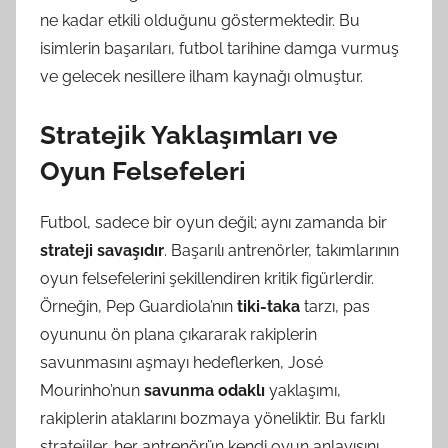
ne kadar etkili olduğunu göstermektedir. Bu
isimlerin başarıları, futbol tarihine damga vurmuş
ve gelecek nesillere ilham kaynağı olmuştur.
Stratejik Yaklaşımları ve
Oyun Felsefeleri
Futbol, sadece bir oyun değil; aynı zamanda bir
strateji savaşıdır
. Başarılı antrenörler, takımlarının
oyun felsefelerini şekillendiren kritik figürlerdir.
Örneğin, Pep Guardiola’nın
tiki-taka
tarzı, pas
oyununu ön plana çıkararak rakiplerin
savunmasını aşmayı hedeflerken, José
Mourinho’nun
savunma odaklı
yaklaşımı,
rakiplerin ataklarını bozmaya yöneliktir. Bu farklı
stratejiler, her antrenörün kendi oyun anlayışını