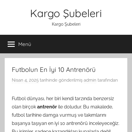
İçeriğe
Kargo Şubeleri
atla
Kargo Şubeleri
Menü
Futbolun En İyi 10 Antrenörü
Nisan 4, 2025
tarihinde gönderilmiş
admin
tarafından
Futbol dünyası, her biri kendi tarzında benzersiz
olan birçok
antrenör
ile doludur. Bu makalede,
futbol tarihine damga vurmuş ve takımlarını
başarıya taşıyan en iyi 10 antrenörü inceleyeceğiz.
Bu isimler, sadece kazandıkları kupalarla değil,