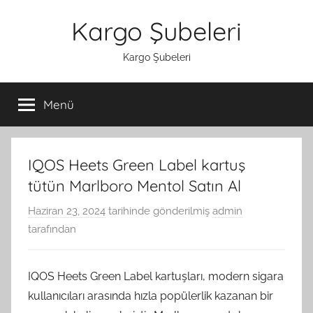
İçeriğe
Kargo Şubeleri
atla
Kargo Şubeleri
Menü
IQOS Heets Green Label kartuş
tütün Marlboro Mentol Satın Al
Haziran 23, 2024
tarihinde gönderilmiş
admin
tarafından
IQOS Heets Green Label kartuşları, modern sigara
kullanıcıları arasında hızla popülerlik kazanan bir