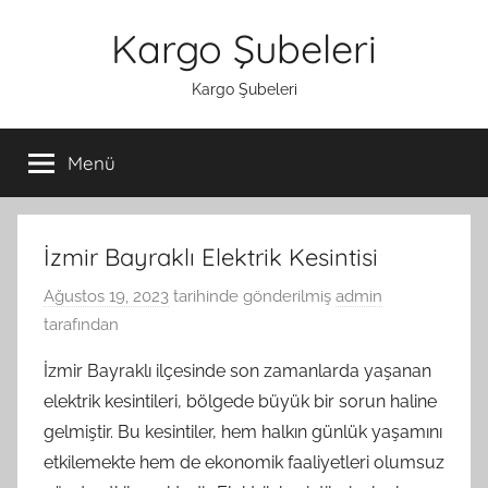
İçeriğe
Kargo Şubeleri
atla
Kargo Şubeleri
Menü
İzmir Bayraklı Elektrik Kesintisi
Ağustos 19, 2023
tarihinde gönderilmiş
admin
tarafından
İzmir Bayraklı ilçesinde son zamanlarda yaşanan
elektrik kesintileri, bölgede büyük bir sorun haline
gelmiştir. Bu kesintiler, hem halkın günlük yaşamını
etkilemekte hem de ekonomik faaliyetleri olumsuz