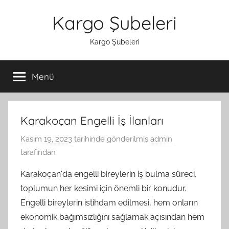
İçeriğe
Kargo Şubeleri
atla
Kargo Şubeleri
Menü
Karakoçan Engelli İş İlanları
Kasım 19, 2023
tarihinde gönderilmiş
admin
tarafından
Karakoçan'da engelli bireylerin iş bulma süreci,
toplumun her kesimi için önemli bir konudur.
Engelli bireylerin istihdam edilmesi, hem onların
ekonomik bağımsızlığını sağlamak açısından hem