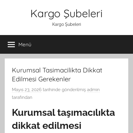
İçeriğe
Kargo Şubeleri
atla
Kargo Şubeleri
Menü
Kurumsal Tasimacilikta Dikkat
Edilmesi Gerekenler
Mayıs 23, 2026
tarihinde gönderilmiş
admin
tarafından
Kurumsal taşımacılıkta
dikkat edilmesi