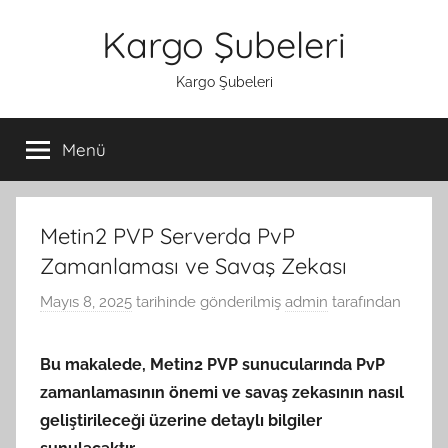
İçeriğe
Kargo Şubeleri
atla
Kargo Şubeleri
Menü
Metin2 PVP Serverda PvP
Zamanlaması ve Savaş Zekası
Mayıs 8, 2025
tarihinde gönderilmiş
admin
tarafından
Bu makalede, Metin2 PVP sunucularında PvP
zamanlamasının önemi ve savaş zekasının nasıl
geliştirileceği üzerine detaylı bilgiler