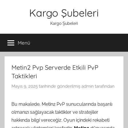
İçeriğe
Kargo Şubeleri
atla
Kargo Şubeleri
Menü
Metin2 Pvp Serverde Etkili PvP
Taktikleri
Mayıs 9, 2025
tarihinde gönderilmiş
admin
tarafından
Bu makalede, Metin2 PvP sunucularında başarılı
olmanızı sağlayacak taktikler ve stratejiler
hakkında bilgi vereceğiz. Oyun içindeki rekabeti