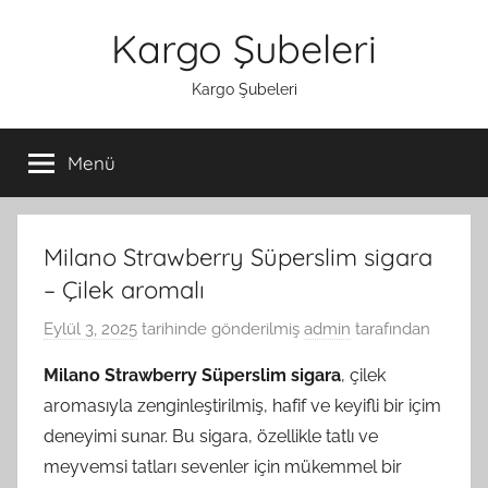
İçeriğe
Kargo Şubeleri
atla
Kargo Şubeleri
Menü
Milano Strawberry Süperslim sigara
– Çilek aromalı
Eylül 3, 2025
tarihinde gönderilmiş
admin
tarafından
Milano Strawberry Süperslim sigara
, çilek
aromasıyla zenginleştirilmiş, hafif ve keyifli bir içim
deneyimi sunar. Bu sigara, özellikle tatlı ve
meyvemsi tatları sevenler için mükemmel bir