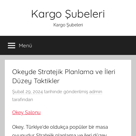
İçeriğe
Kargo Şubeleri
atla
Kargo Şubeleri
Menü
Okeyde Stratejik Planlama ve İleri
Düzey Taktikler
Şubat 29, 2024
tarihinde gönderilmiş
admin
tarafından
Okey Salonu
Okey, Türkiye'de oldukça popüler bir masa
oyunudur. Stratejik planlama ve ileri düzey