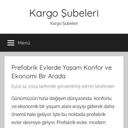
İçeriğe
Kargo Şubeleri
atla
Kargo Şubeleri
Menü
Prefabrik Evlerde Yaşam Konfor ve
Ekonomi Bir Arada
Eylül 14, 2024
tarihinde gönderilmiş
admin
tarafından
Günümüzün hızla değişen dünyasında, konforlu
ve ekonomik bir yaşam alanı arayışı giderek daha
önemli hale geliyor. İşte bu noktada prefabrik
evler devreye giriyor. Prefabrik evler, modern