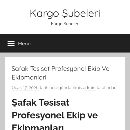
İçeriğe
Kargo Şubeleri
atla
Kargo Şubeleri
Menü
Safak Tesisat Profesyonel Ekip Ve
Ekipmanlari
Ocak 17, 2026
tarihinde gönderilmiş
admin
tarafından
Şafak Tesisat
Profesyonel Ekip ve
Ekipmanları