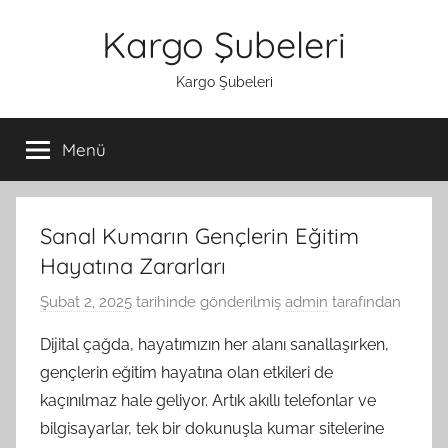
İçeriğe
Kargo Şubeleri
atla
Kargo Şubeleri
Menü
Sanal Kumarın Gençlerin Eğitim
Hayatına Zararları
Şubat 2, 2025
tarihinde gönderilmiş
admin
tarafından
Dijital çağda, hayatımızın her alanı sanallaşırken,
gençlerin eğitim hayatına olan etkileri de
kaçınılmaz hale geliyor. Artık akıllı telefonlar ve
bilgisayarlar, tek bir dokunuşla kumar sitelerine