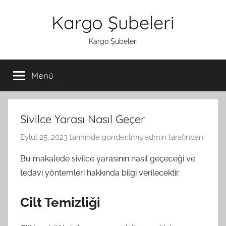
İçeriğe
Kargo Şubeleri
atla
Kargo Şubeleri
Menü
Sivilce Yarası Nasıl Geçer
Eylül 25, 2023
tarihinde gönderilmiş
admin
tarafından
Bu makalede sivilce yarasının nasıl geçeceği ve
tedavi yöntemleri hakkında bilgi verilecektir.
Cilt Temizliği