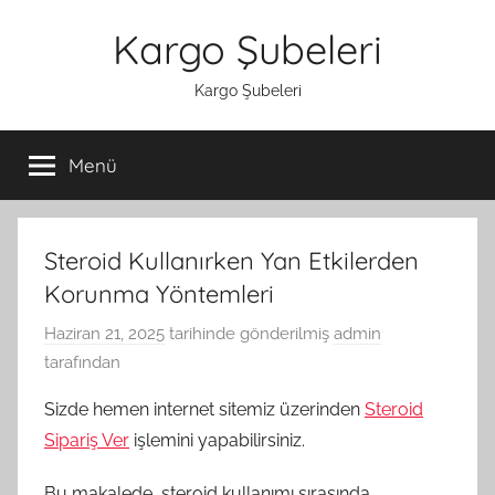
İçeriğe
Kargo Şubeleri
atla
Kargo Şubeleri
Menü
Steroid Kullanırken Yan Etkilerden
Korunma Yöntemleri
Haziran 21, 2025
tarihinde gönderilmiş
admin
tarafından
Sizde hemen internet sitemiz üzerinden
Steroid
Sipariş Ver
işlemini yapabilirsiniz.
Bu makalede, steroid kullanımı sırasında