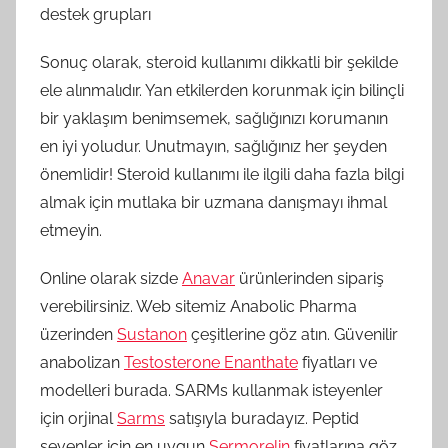
destek grupları
Sonuç olarak, steroid kullanımı dikkatli bir şekilde
ele alınmalıdır. Yan etkilerden korunmak için bilinçli
bir yaklaşım benimsemek, sağlığınızı korumanın
en iyi yoludur. Unutmayın, sağlığınız her şeyden
önemlidir! Steroid kullanımı ile ilgili daha fazla bilgi
almak için mutlaka bir uzmana danışmayı ihmal
etmeyin.
Online olarak sizde
Anavar
ürünlerinden sipariş
verebilirsiniz. Web sitemiz Anabolic Pharma
üzerinden
Sustanon
çeşitlerine göz atın. Güvenilir
anabolizan
Testosterone Enanthate
fiyatları ve
modelleri burada. SARMs kullanmak isteyenler
için orjinal
Sarms
satışıyla buradayız. Peptid
sevenler için en uygun
Sermorelin
fiyatlarına göz