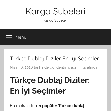
İçeriğe
Kargo Şubeleri
atla
Kargo Şubeleri
Menü
Turkce Dublaj Diziler En İyi Secimler
Nisan 6, 2026
tarihinde gönderilmiş
admin
tarafından
Türkçe Dublaj Diziler:
En İyi Seçimler
Bu makalede,
en popüler Türkçe dublaj