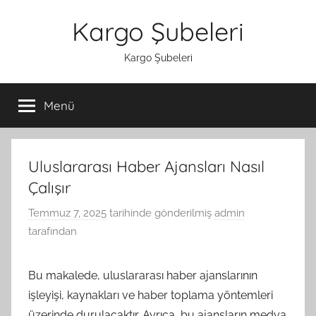
İçeriğe
Kargo Şubeleri
atla
Kargo Şubeleri
Menü
Uluslararası Haber Ajansları Nasıl
Çalışır
Temmuz 7, 2025
tarihinde gönderilmiş
admin
tarafından
Bu makalede, uluslararası haber ajanslarının
işleyişi, kaynakları ve haber toplama yöntemleri
üzerinde durulacaktır. Ayrıca, bu ajansların medya