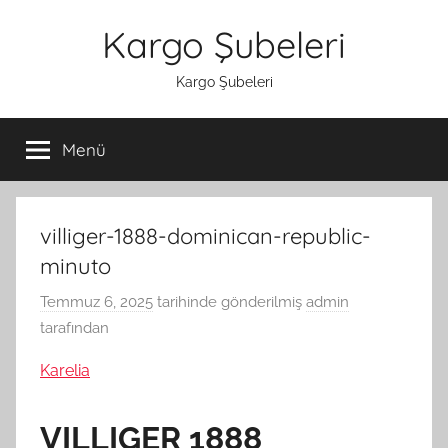
İçeriğe
Kargo Şubeleri
atla
Kargo Şubeleri
Menü
villiger-1888-dominican-republic-
minuto
Temmuz 6, 2025
tarihinde gönderilmiş
admin
tarafından
Karelia
VILLIGER 1888