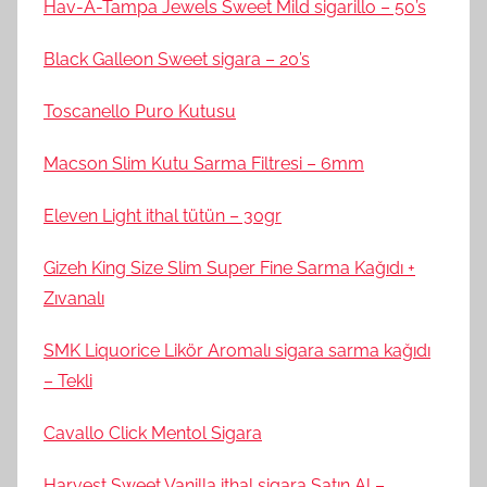
Hav-A-Tampa Jewels Sweet Mild sigarillo – 50’s
Black Galleon Sweet sigara – 20’s
Toscanello Puro Kutusu
Macson Slim Kutu Sarma Filtresi – 6mm
Eleven Light ithal tütün – 30gr
Gizeh King Size Slim Super Fine Sarma Kağıdı +
Zıvanalı
SMK Liquorice Likör Aromalı sigara sarma kağıdı
– Tekli
Cavallo Click Mentol Sigara
Harvest Sweet Vanilla ithal sigara Satın Al –