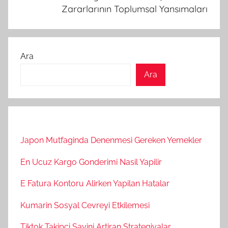
Zararlarının Toplumsal Yansımaları
Ara
Ara
Japon Mutfaginda Denenmesi Gereken Yemekler
En Ucuz Kargo Gonderimi Nasil Yapilir
E Fatura Kontoru Alirken Yapilan Hatalar
Kumarin Sosyal Cevreyi Etkilemesi
Tiktok Takipci Sayini Artiran Strategiyalar