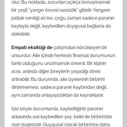
olur. Bu noktada, sorunları açıkça konuşmamak
bir çeşit “yangın öncesi sessizlik” gibidir. Yangının
patlak verdiği an ise, çoğu zaman sadece paranın
kaybıyla değil, kaybedilen duygusal bağlarla da
alakalıdır.
Empati eksikliği de
çatışmaları körükleyen bir
unsurdur. Aile içinde herkesin finansal durumunun
farklı olduğunu unutmamak önemli. Bir kişinin
acısı, aslında diğer bireylerin yaşadığı stresi
artırabilir. Bu durumda, aile üyelerinin birbirini
dinlememesi, sadece paranın kaybından değil,
aynı zamanda anlayışsızlıktan da kaynaklanır.
İşte böyle durumlarda, kaybettiğiniz paranın
arkasında asıl kaybedilen şey, belki de birbirinizle
olan bağınızdır. Duygusal olarak birbirinize daha