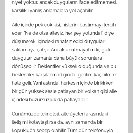
niyet yoktur, ancak duyguların ifade edilmemesi,
karşılıklı yanlış anlamalara yol açabilir.
Aile içinde pek çok kişi, hislerini bastırmayı tercih
eder. “Ne de olsa aileyiz, her şey yolunda!” diye
düşünerek, içindeki rahatsız edici duyguları
saklamaya çalışır. Ancak unutmayalım ki, gizli
duygular, zamanla daha büyük sorunlara
dönüşebilir. Beklentiler yüksek olduğunda ve bu
beklentiler karşılanmadığında, gerilim kaçınılmaz
hale gelir. Yani aslında, herkesin içinde birikirken,
bir gün yüksek sesle patlayan bir volkan gibi aile
içindeki huzursuzluk da patlayabilir.
Günümüzde teknoloji, aile üyeleri arasındaki
iletişimi kolaylaştırsa da, aynı zamanda bir
kopukluğa sebep olabilir. Tüm gün telefonuyla