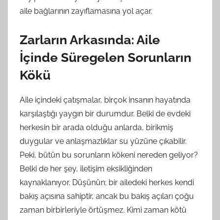
aile bağlarının zayıflamasına yol açar.
Zarların Arkasında: Aile
İçinde Süregelen Sorunların
Kökü
Aile içindeki çatışmalar, birçok insanın hayatında
karşılaştığı yaygın bir durumdur. Belki de evdeki
herkesin bir arada olduğu anlarda, birikmiş
duygular ve anlaşmazlıklar su yüzüne çıkabilir.
Peki, bütün bu sorunların kökeni nereden geliyor?
Belki de her şey, iletişim eksikliğinden
kaynaklanıyor. Düşünün; bir ailedeki herkes kendi
bakış açısına sahiptir, ancak bu bakış açıları çoğu
zaman birbirleriyle örtüşmez. Kimi zaman kötü