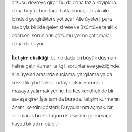
arzusu devreye girer. Bu da daha fazla kayıplara,
daha büyük borçlara, hatta sonuç olarak aile
içindeki gerginliklere yol açar. Aile üyeleri, para
kaybıyla birlikte gelen strese ve üzüntüye tanıklık
ederken, sorunların çözümü yerine çatışmalar
daha da büyür.
İletişim eksikliği
, bu noktada en büyük düşman
haline gelir. Kumar ile ilgili sorunlar eve geldiğinde,
aile üyeleri arasında suçlama, yargılama ya da
sessizlik gibi tepkiler ortaya çıkar. Sorunları
masaya yatırmak yerine, herkes kendi içinde bir
savaşa girer. İşte tam da burada, iletişim kurmanın
önemi kendini gösterir. Duygularınızı açmak, bir
aile olarak bu zorluğun üstesinden gelmek için
hayati bir adım olabilir.