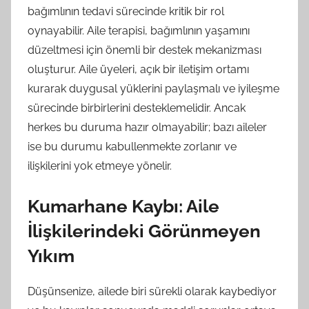
bağımlının tedavi sürecinde kritik bir rol
oynayabilir. Aile terapisi, bağımlının yaşamını
düzeltmesi için önemli bir destek mekanizması
oluşturur. Aile üyeleri, açık bir iletişim ortamı
kurarak duygusal yüklerini paylaşmalı ve iyileşme
sürecinde birbirlerini desteklemelidir. Ancak
herkes bu duruma hazır olmayabilir; bazı aileler
ise bu durumu kabullenmekte zorlanır ve
ilişkilerini yok etmeye yönelir.
Kumarhane Kaybı: Aile
İlişkilerindeki Görünmeyen
Yıkım
Düşünsenize, ailede biri sürekli olarak kaybediyor